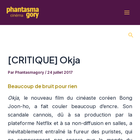
Aller
au
Mai
contenu
Men
Rech
[CRITIQUE] Okja
Par
Phantasmagory
/
24 juillet 2017
Beaucoup de bruit pour rien
Okja
, le nouveau film du cinéaste coréen Bong
Joon-ho, a fait couler beaucoup d’encre. Son
scandale cannois, dû à sa production par la
plateforme Netflix et à sa non-diffusion en salles, a
inévitablement entraîné la fureur des puristes, qui
ne comprennent pas encore que le monde du