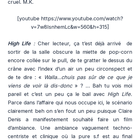
cruel. M.K.
[youtube https://www.youtube.com/watch?
v=7w8IsnhemLc&w=560&h=315]
High Life
:
Cher lecteur, ça t’est déjà arrivé de
sortir de la salle obscure la miette de pop-corn
encore collée sur le pull, de te gratter le dessus du
crâne avec l’index d’un air un peu circonspect et
de te dire : «
Walla…chuis pas sûr de ce que je
viens de voir là dis-donc
» ? … Bah tu vois moi
pareil et c’est un peu ça le bail avec
High Life.
Parce dans l’affaire qui nous occupe ici, le scénario
clairement beh on s’en fout un peu puisque Claire
Denis a manifestement souhaité faire un film
d’ambiance. Une ambiance vaguement techno-
centriste et clinique où la pure s.f est au final