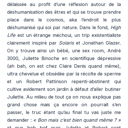
délaissée au profit d’une réflexion autour de la
déshumanisation des êtres et qui se trouve prendre
place dans le cosmos, aka l’endroit le plus
déshumanisé qui soi par nature. Dans le fond,
High
Life
est un étrange méchoui, un trip existentialiste
clairement inspiré par
Solaris
et Jonathan Glazer.
On y trouve ainsi un bébé, une sex room, André
3000, Juliette Binoche en scientifique dépressive
(ah bah, on est chez Claire Denis quand même),
ultra chevelue et obsédée par la récolte de sperme
et un Robert Pattinson repenti-abstinent qui
cultive avidement son jardin à défaut d’aller butiner
Juliette. Au milieu de tout ça on nous explique pas
grand chose mais ça encore on pourrait s’en
passer, le truc étant qu’au final tu vas juste me
demander :
« Bon mais c’est bien quand même ? »
et que…beh…bof quoi. Juliette et Robert sont