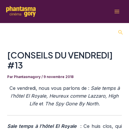
Aller
au
Mai
contenu
Men
Rech
[CONSEILS DU VENDREDI]
#13
Par
Phantasmagory
/
9 novembre 2018
Ce vendredi, nous vous parlons de :
Sale temps à
l’hôtel El Royale, Heureux comme Lazzaro, High
Life
et
The Spy Gone By North.
Sale temps à l’hôtel El Royale
: Ce huis clos, qui