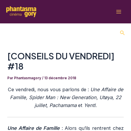
Aller
au
Mai
contenu
Men
Rech
[CONSEILS DU VENDREDI]
#18
Par
Phantasmagory
/
13 décembre 2018
Ce vendredi, nous vous parlons de :
Une Affaire de
Famille, Spider Man : New Generation, Utøya, 22
juillet, Pachamama
et
Yentl.
Une Affaire de Famille
:
Alors qu’ils rentrent chez