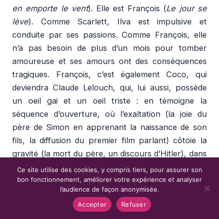
en emporte le vent
). Elle est François (
Le jour se
lève
). Comme Scarlett, Ilva est impulsive et
conduite par ses passions. Comme François, elle
n’a pas besoin de plus d’un mois pour tomber
amoureuse et ses amours ont des conséquences
tragiques. François, c’est également Coco, qui
deviendra Claude Lelouch, qui, lui aussi, possède
un oeil gai et un oeil triste : en témoigne la
séquence d’ouverture, où l’exaltation (la joie du
père de Simon en apprenant la naissance de son
fils, la diffusion du premier film parlant) côtoie la
gravité (la mort du père, un discours d’Hitler), dans
une succession parfois ironique. Madame Laurent,
Ce site utilise des cookies, y compris tiers, pour assurer son
dans
Remorques
, c’est le père d’Ilva, hors-champ
bon fonctionnement, améliorer votre expérience et analyser
l’audience de façon anonymisée.
dans sa cabine de projection, trahi par l’être aimé.
Accepter
Refuser
Avec ces extraits, Lelouch ne rend pas seulement