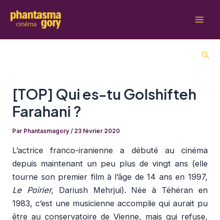
Aller
au
Mai
contenu
Men
Rech
[TOP] Qui es-tu Golshifteh
Farahani ?
Par
Phantasmagory
/
23 février 2020
L’actrice franco-iranienne a débuté au cinéma
depuis maintenant un peu plus de vingt ans (elle
tourne son premier film à l’âge de 14 ans en 1997,
Le Poirier,
Dariush Mehrjui). Née à Téhéran en
1983, c’est une musicienne accomplie qui aurait pu
être au conservatoire de Vienne, mais qui refuse,