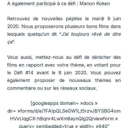
A également participé à ce défi : Manon Koken
Retrouvez de nouvelles pépites le mardi 9 juin
2020. Nous proposerons plusieurs bons films dans
lesquels quelqu’un dit “
J’ai toujours rêvé de dire
ça
”.
Vous aussi, mettez-nous au défi de dénicher des
films en rapport avec votre thème, en votant pour
le Défi #14 avant le 8 juin 2020. Vous pouvez
également proposer de nouveaux thèmes en
commentaire ou sur les réseaux
sociaux.
[googleapps domain= »docs »
dir= »forms/d/e/1FAIpQLSeGW1i_t5rzvJBYSBG4om
HVvUqgCX-hBqnr4LwXm8aynQlg2Q/viewform »
query= »embedded=true » width= »640″