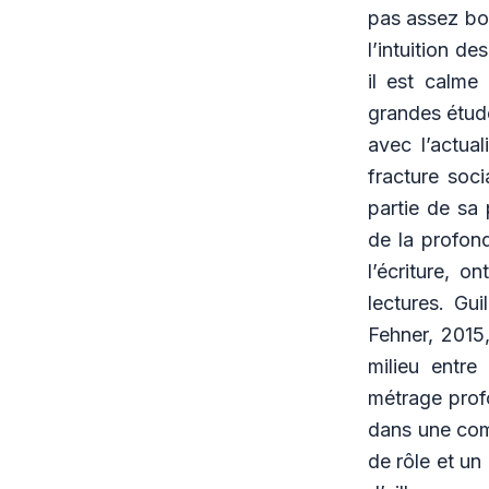
pas assez bon
l’intuition d
il est calme
grandes étude
avec l’actua
fracture soc
partie de sa
de la profond
l’écriture, o
lectures. Gui
Fehner, 2015
milieu entre
métrage profo
dans une comé
de rôle et un