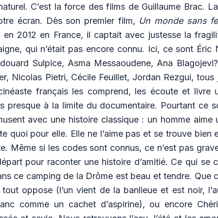
naturel. C’est la force des films de Guillaume Brac. La
otre écran. Dès son premier film,
Un monde sans f
 en 2012 en France, il captait avec justesse la fragi
igne, qui n’était pas encore connu. Ici, ce sont Éric
 Édouard Sulpice, Asma Messaoudene, Ana Blagojevi?,
r, Nicolas Pietri, Cécile Feuillet, Jordan Rezgui, tous 
inéaste français les comprend, les écoute et livre u
presque à la limite du documentaire. Pourtant ce s
musent avec une histoire classique : un homme aime
rte quoi pour elle. Elle ne l’aime pas et se trouve bien
te. Même si les codes sont connus, ce n’est pas grave
épart pour raconter une histoire d’amitié. Ce qui se c
ns ce camping de la Drôme est beau et tendre. Que ce
out oppose (l’un vient de la banlieue et est noir, l’au
anc comme un cachet d’aspirine), ou encore Chérif