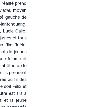
 réalité prend
emme
, moyen
lité gauche de
 Nantchouang,
 Lucie Gallo,
justes et tous
n film fidèle.
ont de jeunes
 une femme et
 embêtée de le
. Ils prennent
rée au fil des
 soit Félix et
tre est fils à
 et la jeune