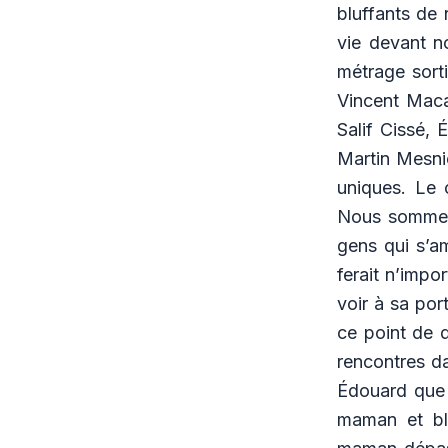
bluffants de 
vie devant n
métrage sorti
Vincent Maca
Salif Cissé,
Martin Mesnie
uniques. Le c
Nous sommes 
gens qui s’a
ferait n’impo
voir à sa por
ce point de d
rencontres da
Édouard que t
maman et bl