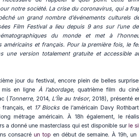
pour notre société. La crise du coronavirus, qui a f
mpêché un grand nombre d’événements culturels de 
es Film Festival a lieu depuis 9 ans sur l’une de
nématographiques du monde et met à l’honneu
américains et français. Pour la première fois, le fes
s une version totalement gratuite et accessible 
ème jour du festival, encore plein de belles surprise
é mis en ligne
À l’abordage,
quatrième film du ciné
ac (
Tonnerre,
2014,
L’Île au trésor
, 2018), présenté e
 français, et
17 Blocks
de l’américain Davy Rothbart
long métrage américain. À 18h également, le réalis
rs a donné une masterclass qui est disponible sur
le s
ons consacré
un top
en début de semaine. À 19h, un