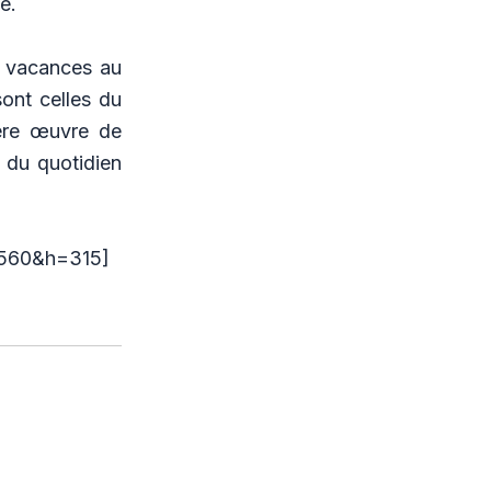
e.
n vacances au
ont celles du
ière œuvre de
e du quotidien
560&h=315]