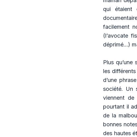
maman dépass
qui étaient
documentair
facilement n
(l’avocate fi
déprimé…) mai
Plus qu’une s
les différent
d’une phrase
société. Un 
viennent de 
pourtant il 
de la malbouf
bonnes notes
des hautes ét