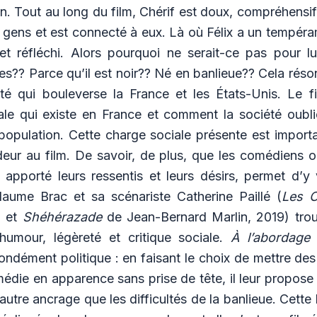
. Tout au long du film, Chérif est doux, compréhensif, 
es gens et est connecté à eux. Là où Félix a un tempér
 et réfléchi. Alors pourquoi ne serait-ce pas pour lu
s?? Parce qu’il est noir?? Né en banlieue?? Cela rés
lité qui bouleverse la France et les États-Unis. Le f
iale qui existe en France et comment la société oubl
 population. Cette charge sociale présente est import
eur au film. De savoir, de plus, que les comédiens o
nt apporté leurs ressentis et leurs désirs, permet d’y 
llaume Brac et sa scénariste Catherine Paillé (
Les 
, et
Shéhérazade
de Jean-Bernard Marlin, 2019) trou
 humour, légèreté et critique sociale.
À l’abordag
ndément politique : en faisant le choix de mettre des
die en apparence sans prise de tête, il leur propose
 autre ancrage que les difficultés de la banlieue. Cette 