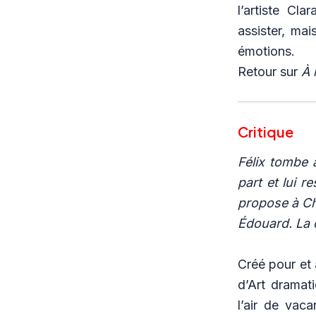
l’artiste Cl
assister, ma
émotions.
Retour sur
À 
Critique
Félix tombe 
part et lui re
propose à Ch
Édouard. La c
Créé pour et
d’Art dramat
l’air de vaca