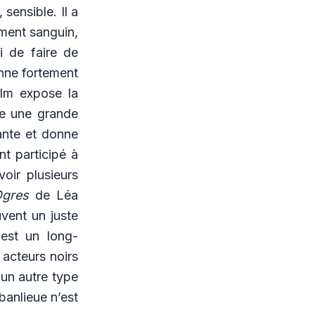
sensible. Il a
ament sanguin,
i de faire de
onne fortement
ilm expose la
ie une grande
ante et donne
nt participé à
voir plusieurs
Ogres
de Léa
vent un juste
e
est un long-
 acteurs noirs
 un autre type
banlieue n’est