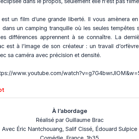
s éclipsée dans le propos, seulement elle n’est pas filmé
est un film d’une grande liberté. Il vous amènera e
u dans un camping tranquille où les seules tempêtes s
es différences apprennent à se connaître. La dern
c est à l’image de son créateur : un travail d’orfèvr
vec sa caméra avec précision et densité.
https://www.youtube.com/watch?v=g7G4bwrJlOM&w=
ot
À l’abordage
Réalisé par Guillaume Brac
Avec Éric Nantchouang, Salif Cissé, Édouard Sulpice
Comédie, France, 1h35