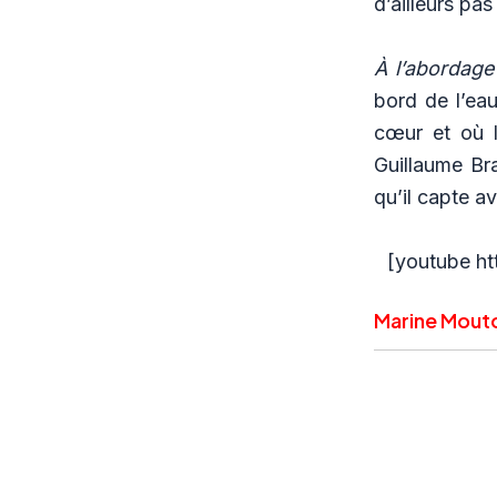
d’ailleurs pa
À l’abordage
bord de l’ea
cœur et où l
Guillaume Bra
qu’il capte a
[youtube 
Marine Mout