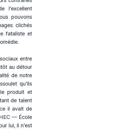
rs contrariés
 l’excellent
nous pouvons
nages clichés
e fataliste et
 comédie.
 sociaux entre
utôt au détour
lité de notre
soulet qu’ils
le produit et
ant de talent
ce il avait de
e HEC — École
 lui, il n’est