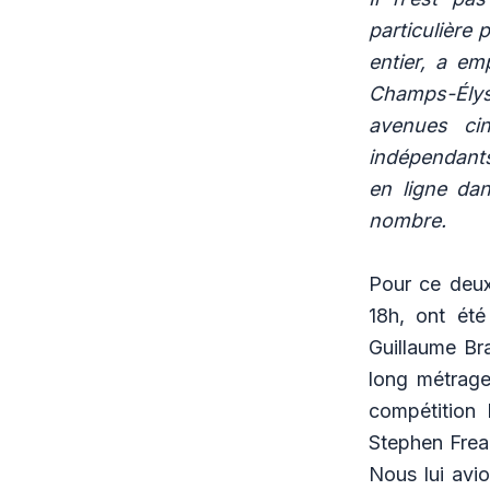
particulière 
entier, a e
Champs-Élysé
avenues ci
indépendants 
en ligne dan
nombre.
Pour ce deuxi
18h, ont ét
Guillaume Br
long métrage
compétition 
Stephen Frea
Nous lui avi