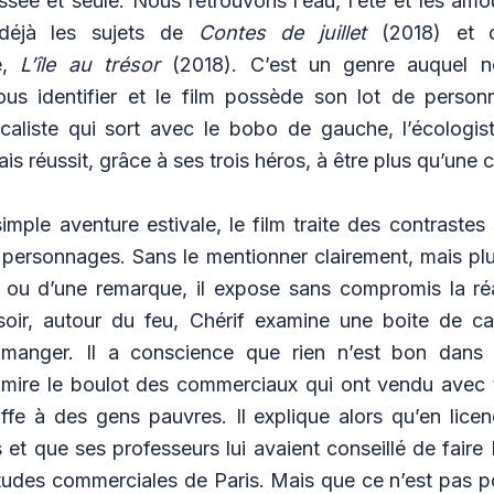
ée et seule. Nous retrouvons l’eau, l’été et les amou
 déjà les sujets de
Contes de juillet
(2018) et de
e,
L’île au trésor
(2018). C’est un genre auquel 
ous identifier et le film possède son lot de person
scaliste qui sort avec le bobo de gauche, l’écologist
s réussit, grâce à ses trois héros, à être plus qu’une
imple aventure estivale, le film traite des contrastes
s personnages. Sans le mentionner clairement, mais pl
 ou d’une remarque, il expose sans compromis la réa
soir, autour du feu, Chérif examine une boite de cas
manger. Il a conscience que rien n’est bon dans 
admire le boulot des commerciaux qui ont vendu avec t
fe à des gens pauvres. Il explique alors qu’en licen
 et que ses professeurs lui avaient conseillé de fair
udes commerciales de Paris. Mais que ce n’est pas pour