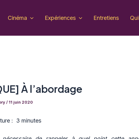
Cinéma
Expériences
Entretiens
Qu
QUE] À l’abordage
ory
/
11 juin 2020
ture : 3 minutes
s nécessaire de rappeler à quel point cette an