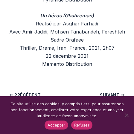
Un héros (Ghahreman)
Réalisé par Asghar Farhadi
Avec Amir Jadidi, Mohsen Tanabandeh, Fereshteh
Sadre Orafaee
Thriller, Drame, Iran, France, 2021, 2h07
22 décembre 2021
Memento Distribution
PRÉCÉDENT
SUIVANT
Ce site utilise des cookies, y compris tiers, pour assurer son
bon fonctionnement, améliorer votre expérience et analyser
l’audience de façon anonymisée.
Copyright © 2026 Phantasmagory Cinéma
Ce site a été créé par Océane Moutot
Accepter
Refuser