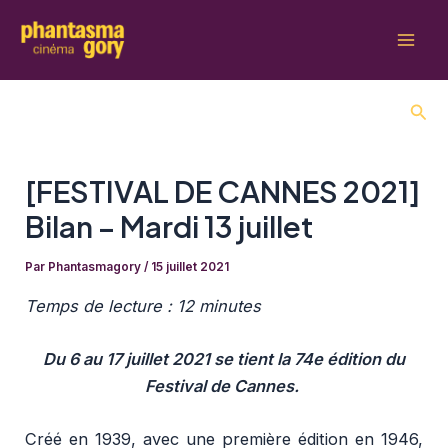
Aller
au
Mai
contenu
Men
Rech
[FESTIVAL DE CANNES 2021]
Bilan – Mardi 13 juillet
Par
Phantasmagory
/
15 juillet 2021
Temps
de
lect
ure
: 12
minu
tes
Du 6 au 17 juillet 2021 se tient la 74e édition du
Festival de Cannes.
Créé en 1939, avec une première édition en 1946,