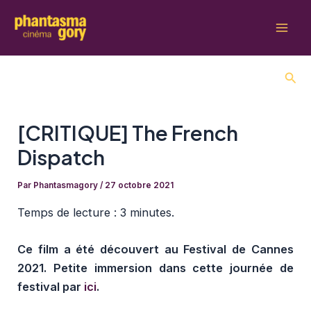
Aller
au
Mai
contenu
Men
Rech
[CRITIQUE] The French
Dispatch
Par
Phantasmagory
/
27 octobre 2021
Temps de lecture :
3 minutes.
Ce film a été découvert au Festival de Cannes
2021. Petite immersion dans cette journée de
festival par
ici
.