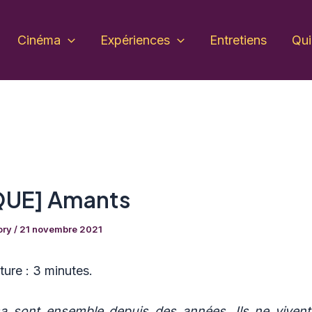
Cinéma
Expériences
Entretiens
Qu
QUE] Amants
ory
/
21 novembre 2021
ure :
3 minutes.
sa sont ensemble depuis des années. Ils ne vivent