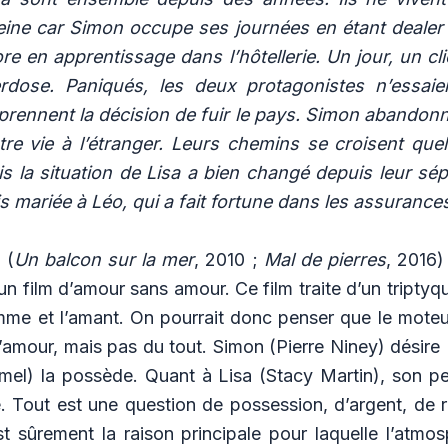
reine car Simon occupe ses journées en étant dealer
re en apprentissage dans l’hôtellerie. Un jour, un c
erdose. Paniqués, les deux protagonistes n’essaie
prennent la décision de fuir le pays. Simon abandonne
tre vie à l’étranger. Leurs chemins se croisent qu
is la situation de Lisa a bien changé depuis leur sép
 mariée à Léo, qui a fait fortune dans les assurance
 (
Un balcon sur la mer
, 2010 ;
Mal de pierres
, 2016)
 un film d’amour sans amour. Ce film traite d’un triptyq
emme et l’amant. On pourrait donc penser que le moteu
t l’amour, mais pas du tout. Simon (Pierre Niney) désire
mel) la possède. Quant à Lisa (Stacy Martin), son p
e. Tout est une question de possession, d’argent, de 
t sûrement la raison principale pour laquelle l’atmo