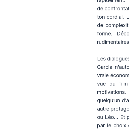
rapidement. P
de confrontat
ton cordial. 
de complexit
forme. Déco
rudimentaire
Les dialogues
Garcia n’aut
vraie économi
vue du film
motivations.
quelqu’un d’a
autre protagon
ou Léo… Et po
par le choix