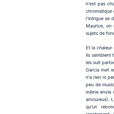
n’est pas ch
chromatique 
l’intrigue se
Maurice, on 
sujets de fond
Et la chaleu
Ils semblent t
les suit part
Garcia met e
n’a rien ni p
peu de musiq
même envie d
amoureux). Là
qu’un rebon