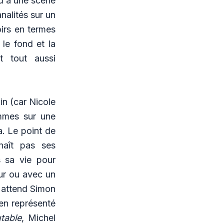
nd à une scène
nalités sur un
oirs en termes
le fond et la
t tout aussi
in (car Nicole
ommes sur une
a. Le point de
naît pas ses
s sa vie pour
our ou avec un
le attend Simon
ien représenté
table
,
Michel