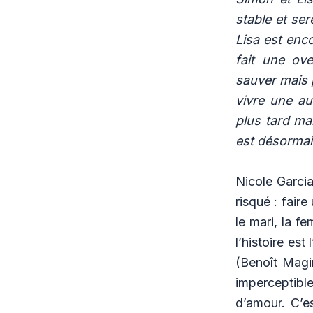
stable et se
Lisa est enco
fait une ov
sauver mais 
vivre une au
plus tard ma
est désormais
Nicole Garcia
risqué : faire
le mari, la f
l’histoire es
(Benoît Magi
imperceptibl
d’amour. C’es