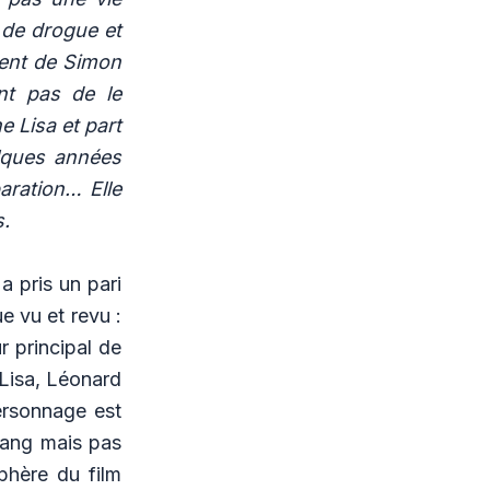
 de drogue et
lient de Simon
nt pas de le
 Lisa et part
elques années
aration… Elle
s.
 a pris un pari
ue vu et revu :
r principal de
 Lisa, Léonard
ersonnage est
rang mais pas
sphère du film