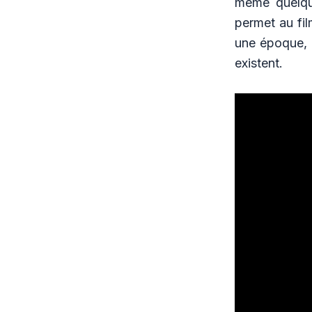
même quelque
permet au film
une époque, 
existent.