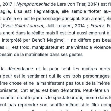
, 2017 ;
Nymphomaniac
de
Lars von Trier, 2014)
est f
ragile, Lisa est flegmatique, elle semble flotter au
rs qu’elle en est le personnage principal. Son amant, S
(
Yves Saint-Laurent
, Jalil Lespert, 2014 ;
Frantz
, F
s ancré dans la réalité mais il est tout aussi emprunt à 
 interprété par Benoît Magimel, il ne diffère pas be
 : il est froid, manipulateur et une véritable violenc
 besoin de la matérialiser dans ses gestes.
 la dépendance et la peur sont les maîtres mots 
a peur est le sentiment qui lie ces trois personnages.
ême chose et ne la manifestent pas tous de la même
 présente. Cet enjeu est bien démontré. Peut-être un 
sante étouffe parfois le spectateur qui, même dans l
peut pas reprendre son souffle même si le film com