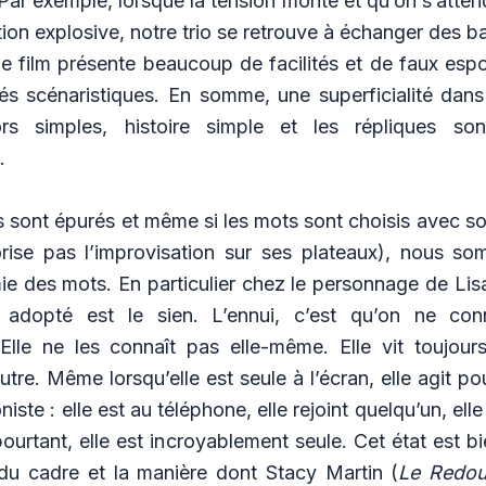
ar exemple, lorsque la tension monte et qu’on s’atte
ion explosive, notre trio se retrouve à échanger des ba
Le film présente beaucoup de facilités et de faux esp
és scénaristiques. En somme, une superficialité dans 
rs simples, histoire simple et les répliques son
s.
 sont épurés et même si les mots sont choisis avec so
orise pas l’improvisation sur ses plateaux), nous s
e des mots. En particulier chez le personnage de Lis
 adopté est le sien. L’ennui, c’est qu’on ne con
 Elle ne les connaît pas elle-même. Elle vit toujour
utre. Même lorsqu’elle est seule à l’écran, elle agit p
iste : elle est au téléphone, elle rejoint quelqu’un, el
urtant, elle est incroyablement seule. Cet état est b
 du cadre et la manière dont Stacy Martin (
Le Redou