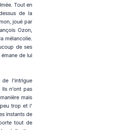
ilmée. Tout en
-dessus de la
imon, joué par
rançois Ozon,
la mélancolie.
aucoup de ses
e émane de lui
de l’intrigue
 Ils n’ont pas
 manière mais
peu trop et l’
es instants de
porte tout de