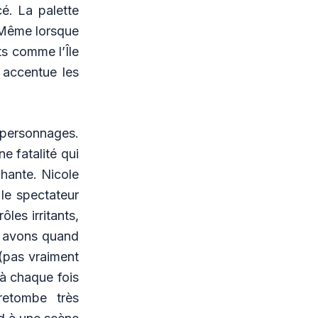
é. La palette
 Même lorsque
ts comme l’Île
 accentue les
 personnages.
ne fatalité qui
chante. Nicole
le spectateur
les irritants,
s avons quand
(pas vraiment
 à chaque fois
retombe très