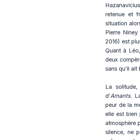
Hazanavicius
retenue et f
situation alo
Pierre Niney 
2016) est plu
Quant à Léo,
deux compères
sans qu’il ait
La solitude,
d’
Amants
. L
peur de la m
elle est bien
atmosphère pe
silence, ne 