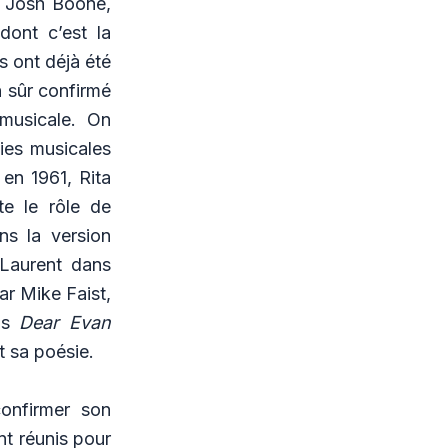
Josh Boone,
dont c’est la
s ont déjà été
n sûr confirmé
 musicale. On
ies musicales
 en 1961, Rita
te le rôle de
ns la version
 Laurent dans
par Mike Faist,
ns
Dear Evan
et sa poésie.
confirmer son
nt réunis pour