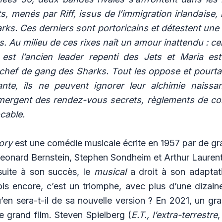
s, menés par Riff, issus de l’immigration irlandaise,
rks. Ces derniers sont portoricains et détestent un
ts. Au milieu de ces rixes naît un amour inattendu : ce
 est l’ancien leader repenti des Jets et Maria es
 chef de gang des Sharks. Tout les oppose et pourtan
nte, ils ne peuvent ignorer leur alchimie naissa
mergent des rendez-vous secrets, règlements de c
ocable.
ory
est une comédie musicale écrite en 1957 par de g
eonard Bernstein
,
Stephen Sondheim
et
Arthur Lauren
 suite à son succès, le
musical
a droit à son adaptat
ois encore, c’est un triomphe, avec plus d’une dizain
en sera-t-il de sa nouvelle version ? En 2021, un gra
e grand film. Steven Spielberg (
E.T., l’extra-terrestre