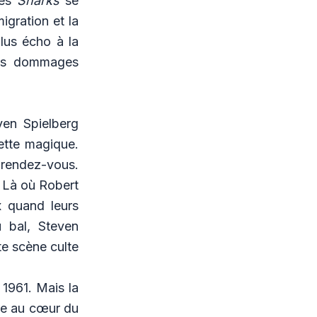
les
Sharks
se
igration et la
lus écho à la
 les dommages
ven Spielberg
ette magique.
u rendez-vous.
. Là où Robert
x quand leurs
u bal, Steven
te scène culte
1961. Mais la
tre au cœur du