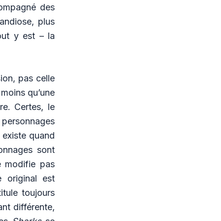
ompagné des
andiose, plus
ut y est – la
ion, pas celle
i moins qu’une
e. Certes, le
es personnages
l existe quand
sonnages sont
ne modifie pas
 original est
tule toujours
nt différente,