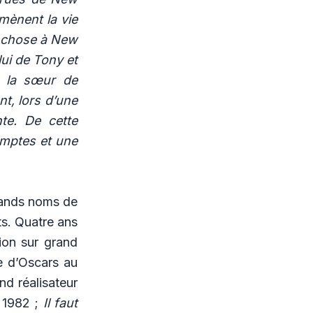
 mènent la vie
e chose à New
lui de Tony et
t la sœur de
t, lors d’une
nte. De cette
omptes et une
rands noms de
ts
. Quatre ans
ion sur grand
e d’Oscars au
nd réalisateur
, 1982 ;
Il faut