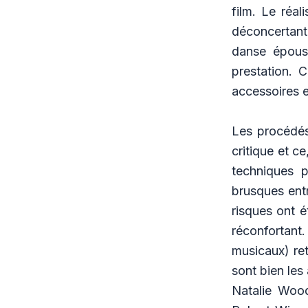
film. Le réa
déconcertan
danse époust
prestation. 
accessoires e
Les procédés 
critique et c
techniques 
brusques ent
risques ont é
réconfortan
musicaux) ret
sont bien les
Natalie Wood