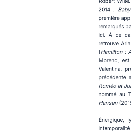
Robert Wise. 
2014 ;
Baby
première appa
remarqués par
ici. À ce ca
retrouve Ari
(
Hamilton
:
A
Moreno, est 
Valentina, p
précédente m
Roméo et Jul
nommé au T
Hansen
(2015
Énergique, l
intemporalité