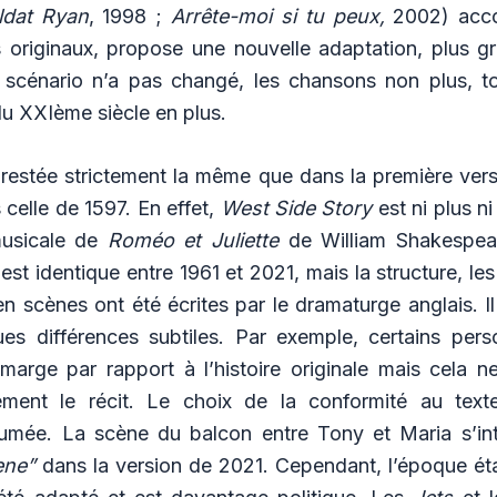
ldat Ryan
, 1998 ;
Arrête-moi si tu peux
,
2002) acc
 originaux, propose une nouvelle adaptation, plus gr
scénario n’a pas changé, les chansons non plus, to
u XXIème siècle en plus.
t restée strictement la même que dans la première vers
 celle de 1597. En effet,
West Side Story
est ni plus n
usicale de
Roméo et Juliette
de William Shakespear
 est identique entre 1961 et 2021, mais la structure, l
en scènes ont été écrites par le dramaturge anglais. I
s différences subtiles. Par exemple, certains per
 marge par rapport à l’histoire originale mais cela 
ment le récit. Le choix de la conformité au texte
ssumée. La scène du balcon entre Tony et Maria s’inti
ene”
dans la version de 2021. Cependant, l’époque éta