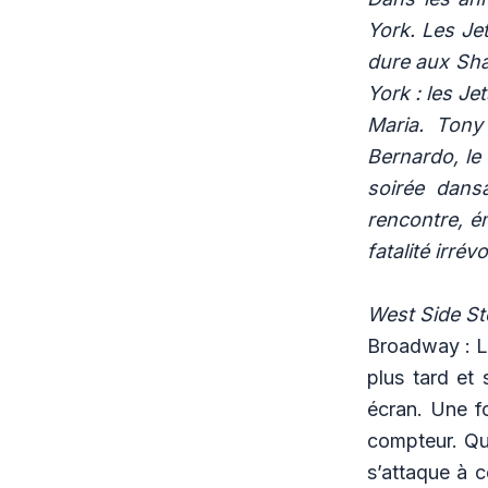
York. Les Jet
dure aux Sha
York : les Je
Maria. Tony
Bernardo, le
soirée dansa
rencontre, é
fatalité irrév
West Side St
Broadway :
L
plus tard et
écran. Une f
compteur. Qu’
s’attaque à c