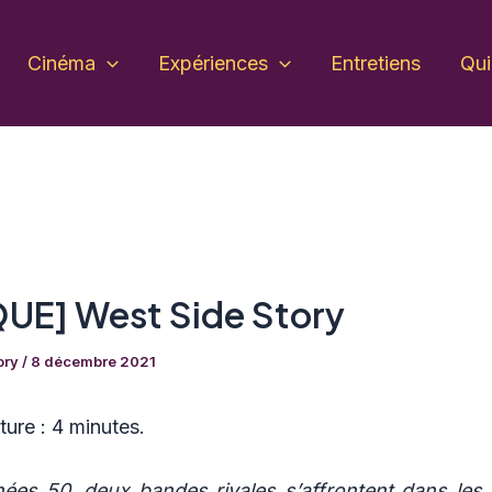
Cinéma
Expériences
Entretiens
Qu
QUE] West Side Story
ory
/
8 décembre 2021
ure :
4 minutes.
ées 50, deux bandes rivales s’affrontent dans le