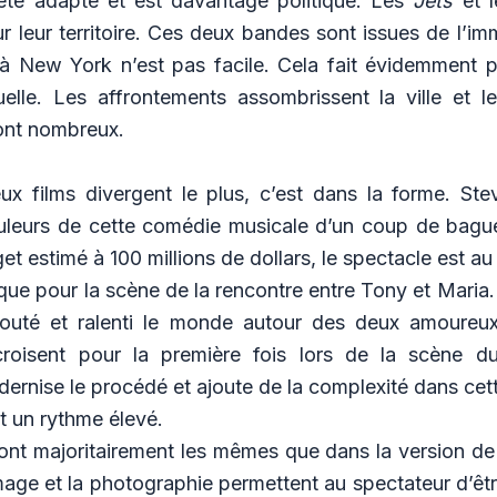
été adapté et est davantage politique. Les
Jets
et 
r leur territoire. Ces deux bandes sont issues de l’imm
 à New York n’est pas facile. Cela fait évidemment p
tuelle. Les affrontements assombrissent la ville et
sont nombreux.
ux films divergent le plus, c’est dans la forme. Ste
ouleurs de cette comédie musicale d’un coup de bagu
t estimé à 100 millions de dollars, le spectacle est a
que pour la scène de la rencontre entre Tony et Maria
louté et ralenti le monde autour des deux amoureu
roisent pour la première fois lors de la scène d
ernise le procédé et ajoute de la complexité dans cet
t un rythme élevé.
ont majoritairement les mêmes que dans la version de 
image et la photographie permettent au spectateur d’ê