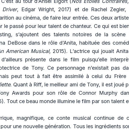
C’est au tour d’Ansel Elgort (
Nos Étoiles Contraires,
 Driver
, Edgar Wright, 2017) et de Rachel Zegler, 
rition au cinéma, de faire leur entrée. Ces deux artiste
 le passé pour leur talent de chanteur. Ce qui est bie
sting, s’ajoutent des talents notoires de la scène
ana DeBose dans le rôle d’Anita, habituée des coméd
n American Musical,
2015). L’actrice qui jouait Anita
d’ailleurs présente dans le film puisqu’elle interprè
rotectrice de Tony. Ce personnage n’existait pas da
ais peut tout à fait être assimilé à celui du Frère
iette
. Quant à Riff, le meilleur ami de Tony, il est joué 
ony Awards pour son rôle de Connor Murphy da
). Tout ce beau monde illumine le film par son talent 
yrique, magnifique, ce conte musical continue de 
 pour une nouvelle génération. Tous les ingrédients so