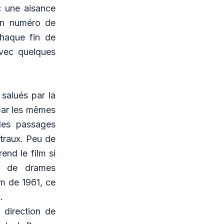
c une aisance
un numéro de
chaque fin de
avec quelques
 salués par la
 par les mêmes
les passages
traux. Peu de
end le film si
ôt de drames
lm de 1961, ce
.
 direction de