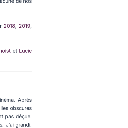
hacune de nos
ur
2018
,
2019
,
noist
et
Lucie
cinéma. Après
alles obscures
nt pas déçue.
. J’ai grandi.