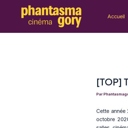
Aller
au
Accueil
contenu
[TOP] 
Par
Phantasmag
Cette année 
octobre 2020
salles ciné