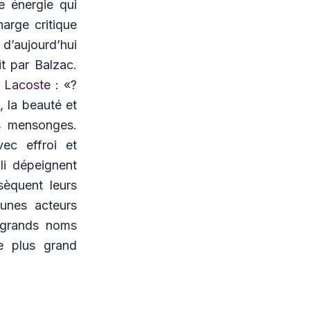
e énergie qui
harge critique
 d’aujourd’hui
it par Balzac.
t Lacoste
: «?
, la beauté et
es mensonges.
ec effroi et
li dépeignent
sèquent leurs
eunes acteurs
 grands noms
e plus grand