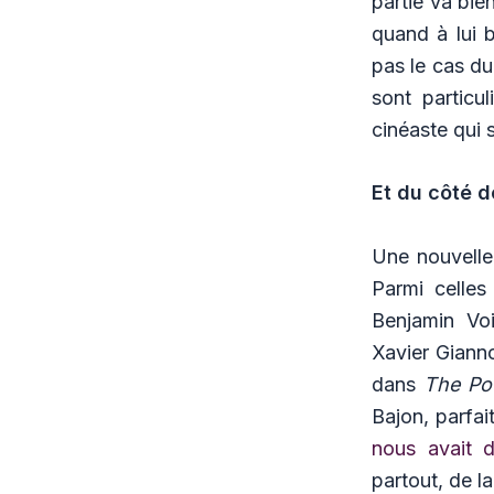
partie va bie
quand à lui b
pas le cas d
sont particu
cinéaste qui 
Et du côté d
Une nouvelle
Parmi celles
Benjamin Vo
Xavier Giann
dans
The Po
Bajon, parfa
nous avait d
partout, de l