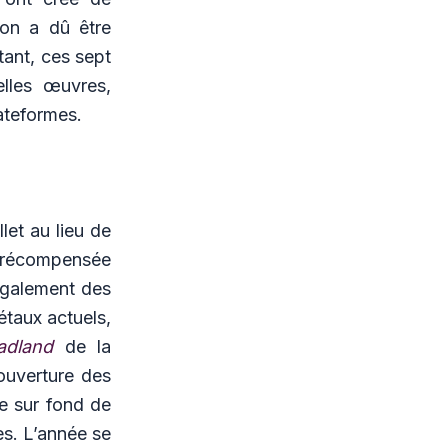
ion a dû être
tant, ces sept
lles œuvres,
plateformes.
let au lieu de
t récompensée
galement des
étaux actuels,
dland
de la
ouverture des
ne sur fond de
s. L’année se