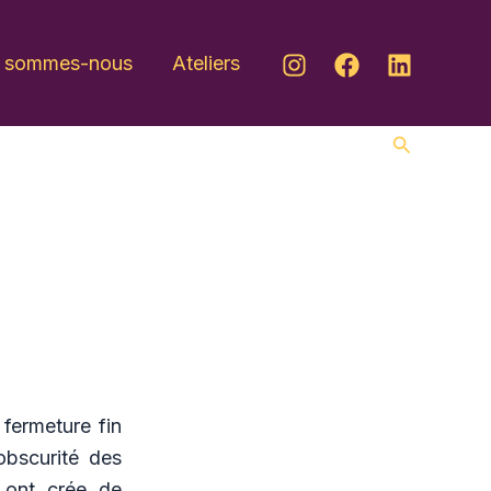
i sommes-nous
Ateliers
Recherche
fermeture fin
obscurité des
 ont crée de