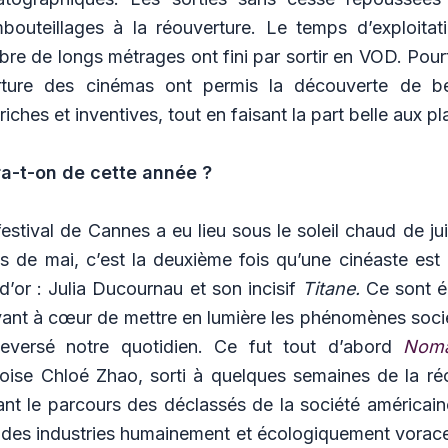
mbouteillages à la réouverture. Le temps d’exploitat
bre de longs métrages ont fini par sortir en VOD. Pour
rture des cinémas ont permis la découverte de be
riches et inventives, tout en faisant la part belle aux 
ra-t-on de cette année ?
festival de Cannes a eu lieu sous le soleil chaud de juil
ois de mai, c’est la deuxième fois qu’une cinéaste es
d’or : Julia Ducournau et son incisif
Titane.
Ce sont é
ayant à cœur de mettre en lumière les phénomènes soci
leversé notre quotidien. Ce fut tout d’abord
Noma
noise Chloé Zhao, sorti à quelques semaines de la ré
çant le parcours des déclassés de la société américai
 des industries humainement et écologiquement vorace