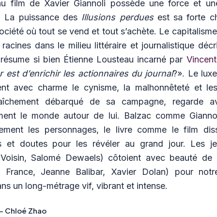
u film de Xavier Giannoli possède une force et un
. La puissance des
Illusions perdues
est sa forte c
ociété où tout se vend et tout s’achète. Le capitalisme
racines dans le milieu littéraire et journalistique décr
résume si bien Étienne Lousteau incarné par
Vincen
 est d’enrichir les actionnaires du journal
?». Le luxe
ient avec charme le cynisme, la malhonnêteté et l
raîchement débarqué de sa campagne, regarde av
ement le monde autour de lui. Balzac comme Gianno
ement les personnages, le livre comme le film dis
s et doutes pour les révéler au grand jour. Les j
 Voisin, Salomé Dewaels) côtoient avec beauté de
e France, Jeanne Balibar, Xavier Dolan) pour notr
s un long-métrage vif, vibrant et intense.
– Chloé Zhao