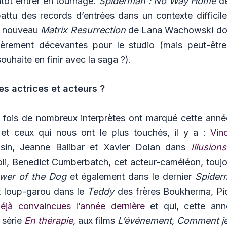
ntôt entrer en tournage.
Spiderman : No Way Home
de
attu des records d’entrées dans un contexte difficile
u nouveau
Matrix Resurrection
de Lana Wachowski don
lièrement décevantes pour le studio (mais peut-êtr
souhaite en finir avec la saga ?).
es actrices et acteurs ?
 fois de nombreux interprètes ont marqué cette année 
 et ceux qui nous ont le plus touchés, il y a :
Vin
isin, Jeanne Balibar et Xavier Dolan dans
Illusion
oli, Benedict Cumberbatch, cet acteur-caméléon, toujo
wer of the Dog
et également dans le dernier
Spider
it loup-garou dans le
Teddy
des frères Boukherma, P
éjà convaincues l’année dernière
et qui, cette ann
a série
En thérapie
,
aux films
L’événement, Comment je