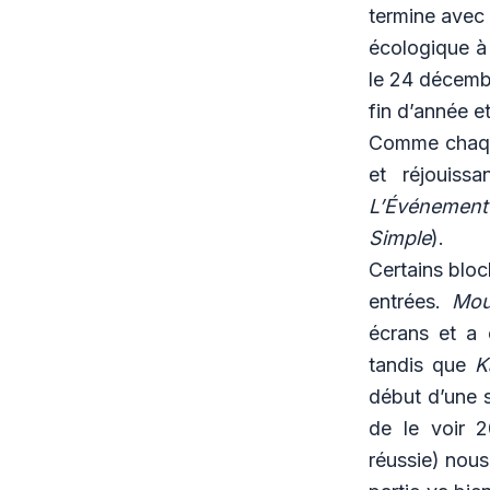
termine avec 
écologique à
le 24 décembr
fin d’année e
Comme chaque
et réjouiss
L’Événemen
Simple
).
Certains bloc
entrées.
Mou
écrans et a 
tandis que
K
début d’une s
de le voir 
réussie) nous