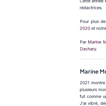
Cette année 
rédactrices.
Pour plus de
2020
et notr
Par
Marine M
Dachary
.
Marine M
2021 montre 
plusieurs moi
fut comme un
J’ai vibré, d