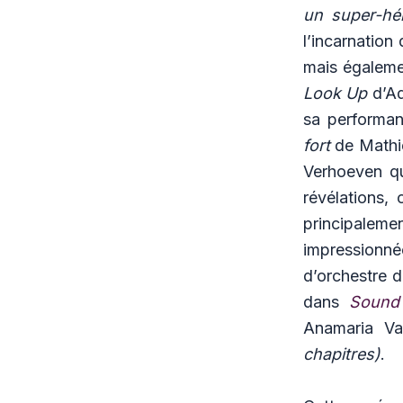
un super-hé
l’incarnation
mais égaleme
Look Up
d’Ad
sa performa
fort
de Mathie
Verhoeven qu
révélations,
principalem
impressionné
d’orchestre d
dans
Sound
Anamaria Va
chapitres)
.