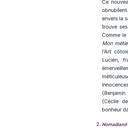
Ce nouvea
obnubilent
envers la s
trouve ses 
Comme le 
Mon métier
l’Art côto
Lucien, f
émerveill
méticuleus
innocence
(Benjamin
(Cécile d
bonheur dan
Nomadland