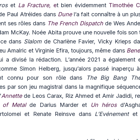
ros
et
La Fracture
, e
t bien évidemment
Timothée C
 de Paul Atréides dans
Dune
l’a fait connaître à un plu
nt ses rôles dans
The French Dispatch
de Wes Ande
am McKay. Noée Abita prouve une nouvelle fois son t
nce dans
Slalom
de Charlène Favier, Vicky Krieps d
u Amalric et Virginie Efira, toujours, même dans
Bene
i a divisé la rédaction. L’année 2021 a également 
 comme Simon Helberg, jusqu’alors passé inaperçu 
ent connu pour son rôle dans
The Big Bang The
es par son jeu magistral dans la magnifique séquence
’
Annette
de Leos Carax, Riz Ahmed et Amir Jadidi, r
 of Metal
de Darius Marder et
Un héros
d’Asgha
rtolomei et Renate Reinsve dans
L’Evénement
e