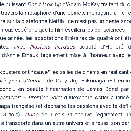
le puissant
Don’t look Up
d’Adam McKay traitant du dé
 travers la métaphore d’une comète menaçant la Terre.
e sur la plateforme Netflix, ce n’est pas un geste ano
t nous espérons que le film éveillera les consciences.
 année, les adaptations littéraires de qualité ont é
antes, avec
Illusions Perdues
adapté d’Honoré d
t
d’Annie Ernaux (également mise à l’honneur avec le
kbusters ont “sauvé” les salles de cinéma en réalisant
rir peut attendre
de Cary Joji Fukunaga est enfin 
conclu en beauté l’incarnation de James Bond par 
aamelott – Premier Volet
d’Alexandre Astier a lancé
aga française (et déchaîné les passions avec le défi 
203 fois).
Dune
de Denis Villeneuve (également un
 a transporté dans un autre univers et a réussi son pari