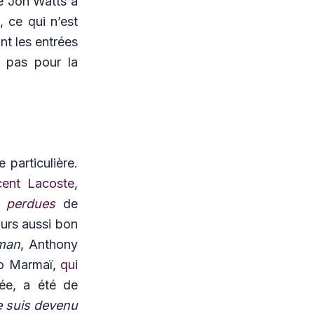
 Jon Watts a
, ce qui n’est
t les entrées
e pas pour la
particulière.
cent Lacoste
,
s perdues
de
urs aussi bon
man
, Anthony
io Marmaï,
qui
ée, a été de
 suis devenu