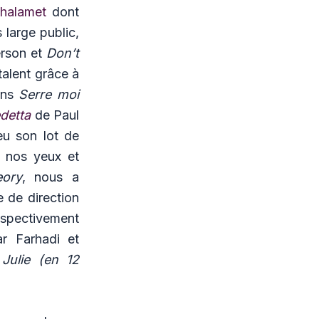
halamet
dont
s large public,
rson et
Don’t
alent grâce à
ans
Serre moi
detta
de Paul
eu son lot de
à nos yeux et
ory
, nous a
 de direction
espectivement
r Farhadi et
t
Julie (en 12