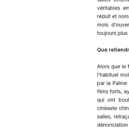
véritables e
réduit et nom
mois d’ouve
toujours plus 
Que retiend
Alors que le 
l’habituel m
par la Palme 
films forts, 
qui ont bou
cinéaste chi
salles, retra
dénonciation