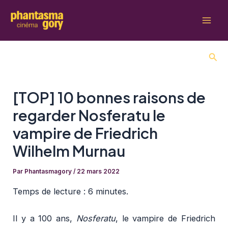
Aller
au
Mai
contenu
Men
Rech
[TOP] 10 bonnes raisons de
regarder Nosferatu le
vampire de Friedrich
Wilhelm Murnau
Par
Phantasmagory
/
22 mars 2022
Temps de lecture :
6 minutes.
Il y a 100 ans,
Nosferatu
, le vampire de Friedrich