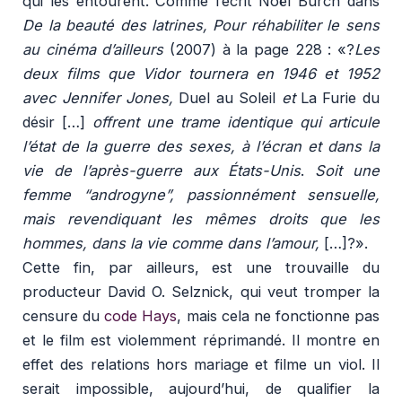
qui les entourent. Comme l’écrit Noël Burch dans
De la beauté des latrines, Pour réhabiliter le sens
au cinéma d’ailleurs
(2007) à la page 228 : «?
Les
deux films que Vidor tournera en 1946 et 1952
avec Jennifer Jones,
Duel au Soleil
et
La Furie du
désir […]
offrent une trame identique qui articule
l’état de la guerre des sexes, à l’écran et dans la
vie de l’après-guerre aux États-Unis
.
Soit une
femme “androgyne”, passionnément sensuelle,
mais revendiquant les mêmes droits que les
hommes, dans la vie comme dans l’amour,
[…]?».
Cette fin, par ailleurs, est une trouvaille du
producteur David O. Selznick, qui veut tromper la
censure du
code Hays
, mais cela ne fonctionne pas
et le film est violemment réprimandé. Il montre en
effet des relations hors mariage et filme un viol. Il
serait impossible, aujourd’hui, de qualifier la