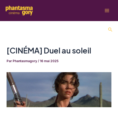
Aller
au
Mai
contenu
Men
Rech
[CINÉMA] Duel au soleil
Par
Phantasmagory
/
16 mai 2025