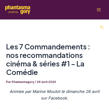
Aller
au
Mai
contenu
Men
Rech
Les 7 Commandements :
nos recommandations
cinéma & séries #1 – La
Comédie
Par
Phantasmagory
/
26 avril 2020
Animée par Marine Moutot le dimanche 26 avril
sur Facebook.