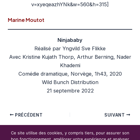
v=xyeqeazhYNk&w=560&h=315]
Marine Moutot
Ninjababy
Réalisé par Yngvild Sve Flikke
Avec Kristine Kujath Thorp, Arthur Berning, Nader
Khademi
Comédie dramatique, Norvège, 1h43, 2020
Wild Bunch Distribution
21 septembre 2022
PRÉCÉDENT
SUIVANT
Ce site utilise des cookies, y compris tiers, pour assurer son
Copyright © 2026 Phantasmagory Cinéma
bon fonctionnement, améliorer votre expérience et analyser