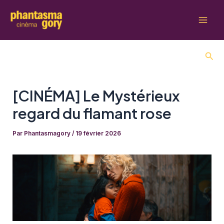
Aller
au
Mai
contenu
Men
Rech
[CINÉMA] Le Mystérieux
regard du flamant rose
Par
Phantasmagory
/
19 février 2026