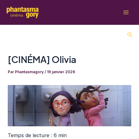
Aller
au
Mai
contenu
Men
Rech
[CINÉMA] Olivia
Par
Phantasmagory
/
19 janvier 2026
Temps de lecture : 6 min