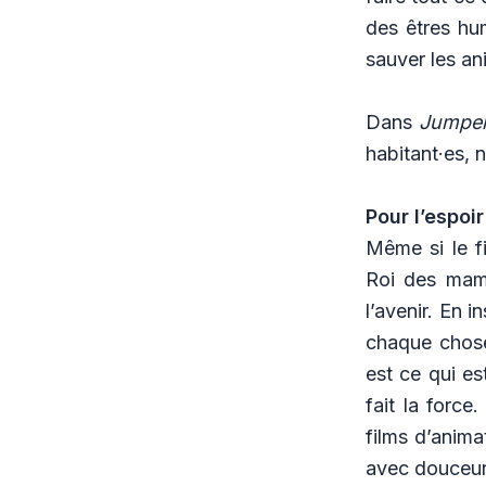
des êtres hum
sauver les an
Dans
Jumpe
habitant·es, 
Pour l’espoi
Même si le f
Roi des mamm
l’avenir. En 
chaque chose,
est ce qui es
fait la forc
films d’anima
avec douceur 