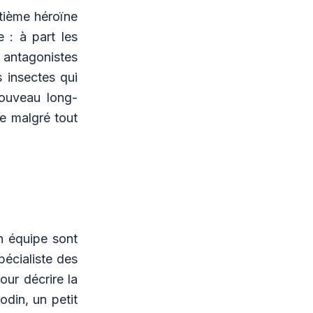
ptième héroïne
 : à part les
s antagonistes
s insectes qui
nouveau long-
te malgré tout
on équipe sont
spécialiste des
our décrire la
din, un petit