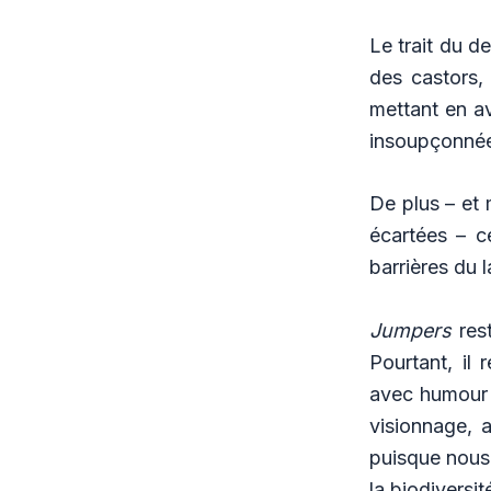
Le trait du d
des castors,
mettant en av
insoupçonnées
De plus – et 
écartées – ce
barrières du 
Jumpers
rest
Pourtant, il 
avec humour e
visionnage, a
puisque nous 
la biodiversit