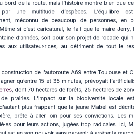
u bord de la route, mais l’histoire montre bien que 
par une multitude d’espèces. L’équilibre est
ment, méconnu de beaucoup de personnes, en par
 Même si c’est caricatural, le fait que le maire Jerr
ntaine d’années, soit pour son projet de rocade qui n
s aux utilisateur·rices, au détriment de tout le res
 construction de l’autoroute A69 entre Toulouse et C
gagner qu’entre 15 et 35 minutes, prévoyait l’artificia
erres
, dont 70 hectares de forêts, 25 hectares de zo
de prairies. L’impact sur la biodiversité locale e
t d’autant plus frappant que la jeune Mabel est décr
ère, prête à aller loin pour ses convictions. Les mil
é·es pour leurs actions, jugées trop radicales. Ici, 
 qui est en son pouvoir sans parvenir à arrêter la march