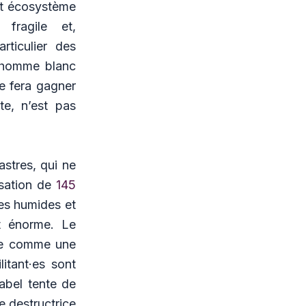
cet écosystème
 fragile et,
ticulier des
y, homme blanc
e fera gagner
te, n’est pas
astres, qui ne
lisation de
145
nes humides et
st énorme. Le
ite comme une
itant·es sont
Mabel tente de
e destructrice