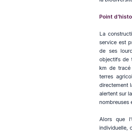
Point d’histo
La construct
service est 
de ses lour
objectifs de 
km de tracé n
terres agric
directement l
alertent sur 
nombreuses e
Alors que l
individuelle,