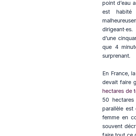
point d’eau a
est habité 
malheureuse
dirigeant·es.
d’une cinqua
que 4 minute
surprenant.
En France, la
devait faire 
hectares de t
50 hectares 
parallèle es
femme en col
souvent décri
faire tout ce