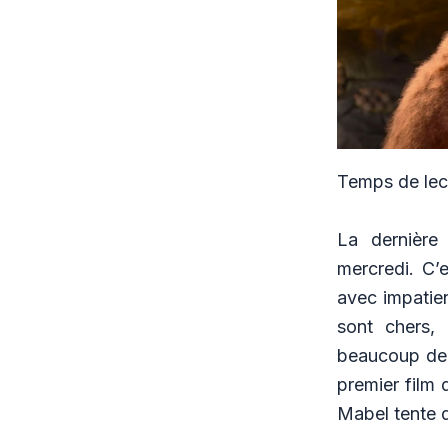
Temps de lect
La dernière
mercredi. C’
avec impatie
sont chers,
beaucoup de p
premier film 
Mabel tente d