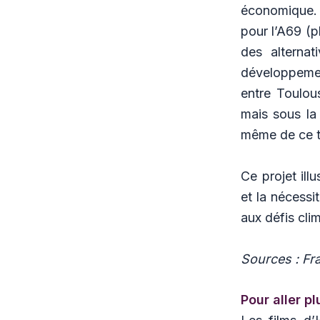
économique. 
pour l’A69 (p
des alternat
développeme
entre Toulous
mais sous la 
même de ce ty
Ce projet ill
et la nécess
aux défis cli
Sources : Fra
Pour aller pl