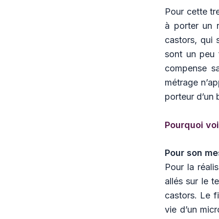
Pour cette tr
à porter un 
castors, qui 
sont un peu f
compense sa 
métrage n’app
porteur d’un b
Pourquoi voi
Pour son me
Pour la réali
allés sur le t
castors. Le f
vie d’un mic