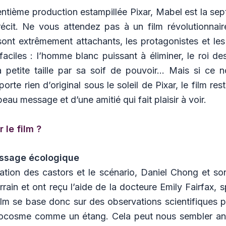
entième production estampillée Pixar, Mabel est la se
récit. Ne vous attendez pas à un film révolutionnaire
sont extrêmement attachants, les protagonistes et le
aciles : l’homme blanc puissant à éliminer, le roi de
petite taille par sa soif de pouvoir… Mais si ce 
orte rien d’original sous le soleil de Pixar, le film res
eau message et d’une amitié qui fait plaisir à voir.
r le film ?
ssage écologique
sation des castors et le scénario, Daniel Chong et s
errain et ont reçu l’aide de la docteure Emily Fairfax, 
ilm se base donc sur des observations scientifiques p
rocosme comme un étang. Cela peut nous sembler ano