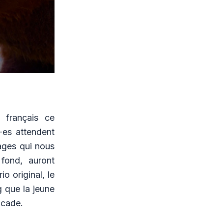
 français ce
·es attendent
ages qui nous
fond, auront
o original, le
g que la jeune
ocade.